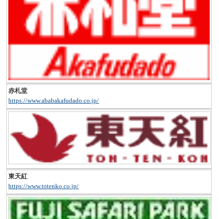
赤札堂
https://www.ababakafudado.co.jp/
東天紅
https://www.totenko.co.jp/