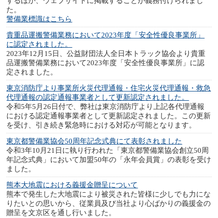
するほか、ウェブサイトに掲載することが義務付けられまし
た。
警備業標識はこちら
貴重品運搬警備業務において2023年度「安全性優良事業所」
に認定されました。
2023年12月15日、公益財団法人全日本トラック協会より貴重
品運搬警備業務において2023年度「安全性優良事業所」に認
定されました。
東京消防庁より事業所火災代理通報・住宅火災代理通報・救急
代理通報の認定通報事業者として更新認定されました。
令和5年5月26日付で、弊社は東京消防庁より上記各代理通報
における認定通報事業者として更新認定されました。この更新
を受け、引き続き緊急時における対応が可能となります。
東京都警備業協会50周年記念式典にて表彰されました
令和3年10月21日に執り行われた「東京都警備業協会創立50周
年記念式典」において加盟50年の「永年会員賞」の表彰を受け
ました。
熊本大地震における義援金贈呈について
熊本で発生した大地震により被災された皆様に少しでも力にな
りたいとの思いから、従業員及び当社より心ばかりの義援金の
贈呈を文京区を通し行いました。