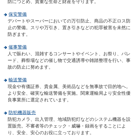
防につとめ、貴重な生命と財産を守ります。
保安警備
デパートやスーパーにおいての万引防止、商品の不正ロス防
止の警備。スリや万引き、置き引きなどの犯罪被害を未然に
防ぎます。
催事警備
人で賑わい、混雑するコンサートやイベント、お祭り、パレ
ード、葬祭場などの催し物で交通誘導や雑踏整理を行い、事
故の防止に努めます。
輸送警備
現金や有価証券、貴金属、美術品などを無事故で目的地へ。
より安全、確実な輸送警備を実施。関東運輸局より安全性優
良事業所に選定されています。
防犯機器販売
防犯カメラ、出入管理、地域防犯灯などのシステム機器を設
置販売。不審者等のチェック・威嚇・録画をすることによ
り、安全、安心のお役に立っております。