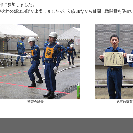
部に参加しました。
消火栓の部は14隊が出場しましたが、初参加ながら健闘し敢闘賞を受賞
審査会風景
見事敢闘賞