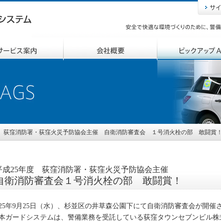
度 荻窪消防署・荻窪火災予防協会主催 自衛消防審査会 １号消火栓の部 敢闘賞
平成25年度 荻窪消防署・荻窪火災予防協会主催
自衛消防審査会１号消火栓の部 敢闘賞！
25年9月25日（水）、杉並区の井草森公園下にて自衛消防審査会が開催
本ガードシステムは、警備業務を受託している荻窪タウンセブンビル株