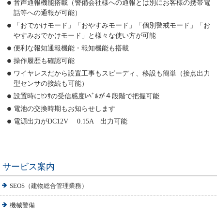
音声通報機能搭載（警備会社様への通報とは別にお客様の携帯電
話等への通報が可能）
「おでかけモード」「おやすみモード」「個別警戒モード」「お
やすみおでかけモード」と様々な使い方が可能
便利な報知通報機能・報知機能も搭載
操作履歴も確認可能
ワイヤレスだから設置工事もスピーディ、移設も簡単（接点出力
型センサの接続も可能）
設置時にｾﾝｻの受信感度ﾚﾍﾞﾙが４段階で把握可能
電池の交換時期もお知らせします
電源出力がDC12V 0.15A 出力可能
サービス案内
SEOS（建物総合管理業務）
機械警備