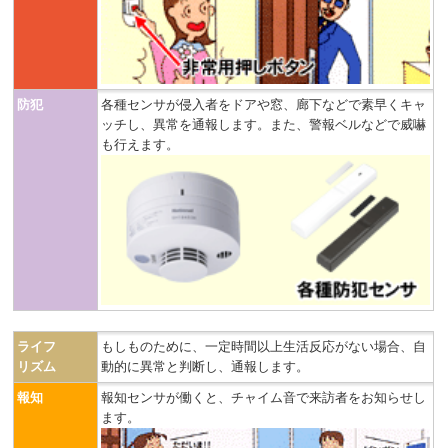
防犯
各種センサが侵入者をドアや窓、廊下などで素早くキャ
ッチし、異常を通報します。また、警報ベルなどで威嚇
も行えます。
ライフ
もしものために、一定時間以上生活反応がない場合、自
リズム
動的に異常と判断し、通報します。
報知
報知センサが働くと、チャイム音で来訪者をお知らせし
ます。