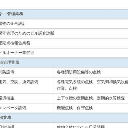
計・管理業務
建物の企画設計
保守管理のためのビル調査診断
定期点検報告業務
ビルオーナー業代行
備管理業務
消防設備
各種消防用設備等の点検
電気、空調、換気設備
各種電気系統の点検、空気調和換気設
作業、点検
環境衛生
上下水槽の定期点検、定期的水質検査
エレベータ設備
機能点検、保守点検
掃業務
日常清掃
建物全体にわたる日常清掃