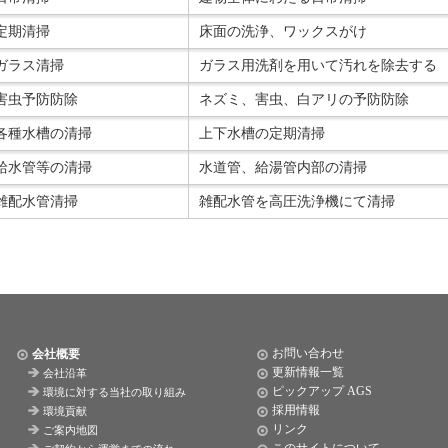
定期清掃
床面の洗浄、ワックスがけ
ガラス清掃
ガラス用洗剤を用いて汚れを除去する
害虫予防防除
ネズミ、害虫、白アリの予防防除
各種水槽の清掃
上下水槽の定期清掃
給水管等の清掃
水道管、給湯管内部の清掃
雑配水管清掃
雑配水管を高圧洗浄機にて清掃
お問い合わせ
会社概要
更新情報一覧
会社沿革
ピックアップ AGS
環境に対する当社の取り組み
採用情報
環境貢献
リンク
ご案内地図