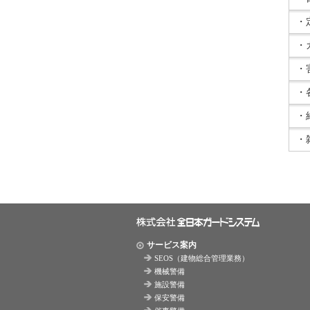
・
・
・
・
・
・
サービス案内
SEOS（建物総合管理業務）
機械警備
施設警備
保安警備