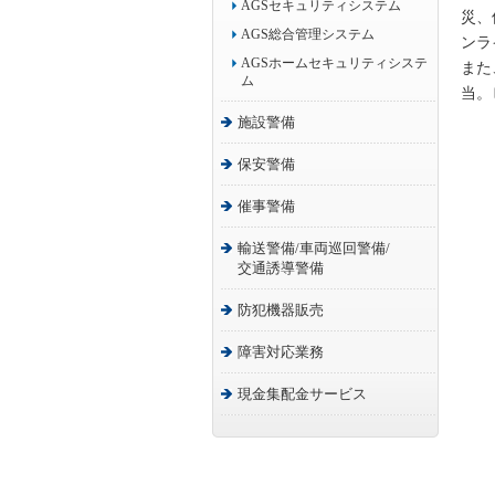
AGSセキュリティシステム
災、
AGS総合管理システム
ンラ
AGSホームセキュリティシステ
また
ム
当。
施設警備
保安警備
催事警備
輸送警備/車両巡回警備/
交通誘導警備
防犯機器販売
障害対応業務
現金集配金サービス