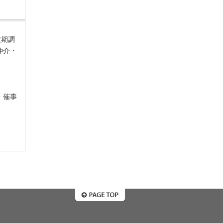
定期調
仲介・
・催事