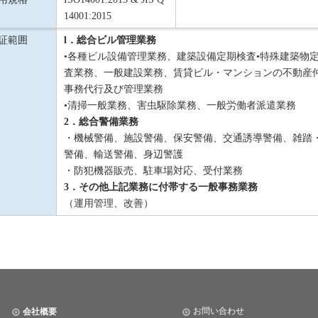
14001:2015
証範囲
l．総合ビル管理業務
•各種ビル設備管理業務、建築設備定期検査•特殊建築物
査業務、一般建設業務、賃貸ビル・マンションの不動産
事務代行及び管理業務
•清掃一般業務、害虫駆除業務、一般労働者派遣業務
2．総合警備業務
・機械警備、施設警備、保安警備、交通誘導警備、雑踏
警備、輸送警備、身辺警護
・防犯機器販売、駐車場対応、受付業務
3．その他上記業務に付帯する一般事務業務
（運用管理、改善）
お問い合わせ
会社概要