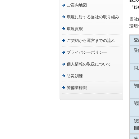
株式
ご案内地図
「I
環境に対する当社の取り組み
当社
環境
環境貢献
登
ご契約から運営までの流れ
登
プライバシーポリシー
個人情報の取扱について
同
防災訓練
初
警備業標識
認
認
期
適