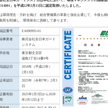
会社全日本ガードシステムは本社において、環境マネジメントの国際規
SO14001」を平成22年2月13日に認定取得いたしました。
は環境理念・方針を掲げ、総合警備業の革新と強化を通じて、今後も積
負荷を削減し、環境保全に貢献して参ります。
録証番号
EA090993-01
録事業者
株式会社全日本ガード
システム
所在地
東京都文京区
湯島3丁目14番9号
回認証日
2010年（平成22年）
2月13日
証承認日
2025年（令和7年）2月3
日
証書有効
2025年2月3日から2028
間
年2月12日まで
用規格
ISO14001:2015 & JIS Q